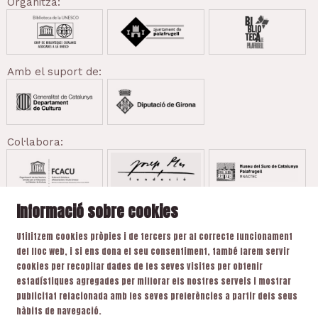
Organitza:
Amb el suport de:
Col·labora:
Informació sobre cookies
Utilitzem cookies pròpies i de tercers per al correcte funcionament
del lloc web, i si ens dona el seu consentiment, també farem servir
cookies per recopilar dades de les seves visites per obtenir
Sitemap
|
Avís Legal
|
Ús de Cookies
|
Contacte
estadístiques agregades per millorar els nostres serveis i mostrar
publicitat relacionada amb les seves preferències a partir dels seus
Link a instagram
Link a youtube
Link a twitter
Link a facebook
Link a ticktok
hàbits de navegació.